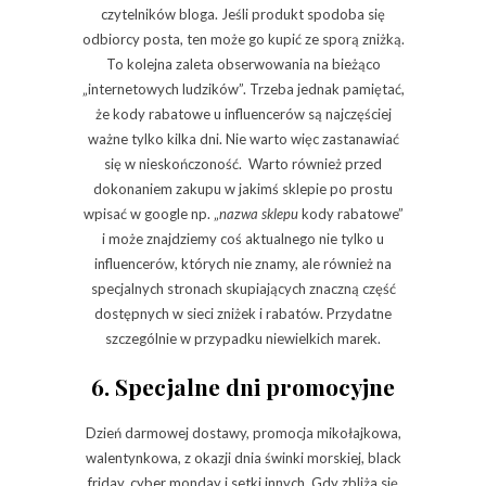
czytelników bloga. Jeśli produkt spodoba się
odbiorcy posta, ten może go kupić ze sporą zniżką.
To kolejna zaleta obserwowania na bieżąco
„internetowych ludzików”. Trzeba jednak pamiętać,
że kody rabatowe u influencerów są najczęściej
ważne tylko kilka dni. Nie warto więc zastanawiać
się w nieskończoność. Warto również przed
dokonaniem zakupu w jakimś sklepie po prostu
wpisać w google np. „
nazwa sklepu
kody rabatowe”
i może znajdziemy coś aktualnego nie tylko u
influencerów, których nie znamy, ale również na
specjalnych stronach skupiających znaczną część
dostępnych w sieci zniżek i rabatów. Przydatne
szczególnie w przypadku niewielkich marek.
6. Specjalne dni promocyjne
Dzień darmowej dostawy, promocja mikołajkowa,
walentynkowa, z okazji dnia świnki morskiej, black
friday, cyber monday i setki innych. Gdy zbliża się