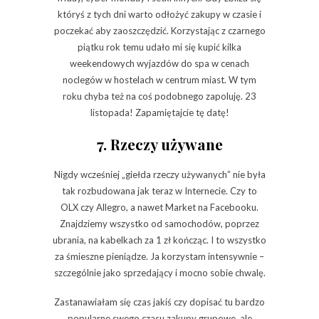
któryś z tych dni warto odłożyć zakupy w czasie i
poczekać aby zaoszczędzić. Korzystając z czarnego
piątku rok temu udało mi się kupić kilka
weekendowych wyjazdów do spa w cenach
noclegów w hostelach w centrum miast. W tym
roku chyba też na coś podobnego zapoluję. 23
listopada! Zapamiętajcie tę datę!
7. Rzeczy używane
Nigdy wcześniej „giełda rzeczy używanych” nie była
tak rozbudowana jak teraz w Internecie. Czy to
OLX czy Allegro, a nawet Market na Facebooku.
Znajdziemy wszystko od samochodów, poprzez
ubrania, na kabelkach za 1 zł kończąc. I to wszystko
za śmieszne pieniądze. Ja korzystam intensywnie –
szczególnie jako sprzedający i mocno sobie chwalę.
Zastanawiałam się czas jakiś czy dopisać tu bardzo
popularne swego czasu zakupy grupowe, ale