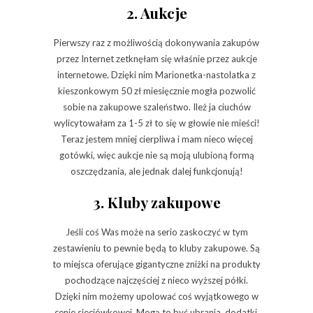
2. Aukcje
Pierwszy raz z możliwością dokonywania zakupów
przez Internet zetknęłam się właśnie przez aukcje
internetowe. Dzięki nim Marionetka-nastolatka z
kieszonkowym 50 zł miesięcznie mogła pozwolić
sobie na zakupowe szaleństwo. Ileż ja ciuchów
wylicytowałam za 1-5 zł to się w głowie nie mieści!
Teraz jestem mniej cierpliwa i mam nieco więcej
gotówki, więc aukcje nie są moją ulubioną formą
oszczędzania, ale jednak dalej funkcjonują!
3. Kluby zakupowe
Jeśli coś Was może na serio zaskoczyć w tym
zestawieniu to pewnie będą to kluby zakupowe. Są
to miejsca oferujące gigantyczne zniżki na produkty
pochodzące najczęściej z nieco wyższej półki.
Dzięki nim możemy upolować coś wyjątkowego w
cenie sieciówkowej. Mogą to być ubrania, dodatki,