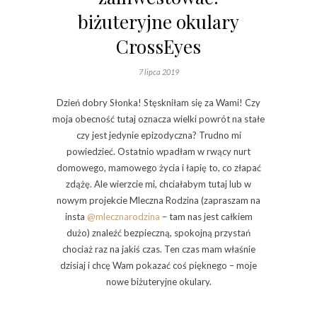
biżuteryjne okulary
CrossEyes
7 lipca 2019
Dzień dobry Słonka! Stęskniłam się za Wami! Czy
moja obecność tutaj oznacza wielki powrót na stałe
czy jest jedynie epizodyczna? Trudno mi
powiedzieć. Ostatnio wpadłam w rwący nurt
domowego, mamowego życia i łapię to, co złapać
zdążę. Ale wierzcie mi, chciałabym tutaj lub w
nowym projekcie Mleczna Rodzina (zapraszam na
insta
@mlecznarodzina
– tam nas jest całkiem
dużo) znaleźć bezpieczną, spokojną przystań
chociaż raz na jakiś czas. Ten czas mam właśnie
dzisiaj i chcę Wam pokazać coś pięknego – moje
nowe biżuteryjne okulary.