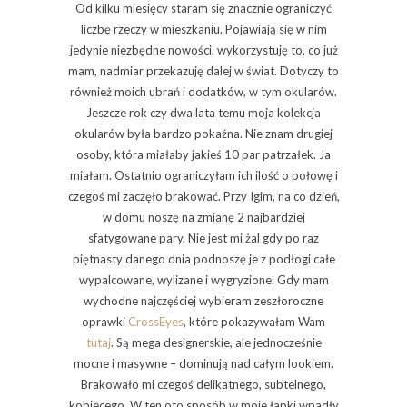
Od kilku miesięcy staram się znacznie ograniczyć
liczbę rzeczy w mieszkaniu. Pojawiają się w nim
jedynie niezbędne nowości, wykorzystuję to, co już
mam, nadmiar przekazuję dalej w świat. Dotyczy to
również moich ubrań i dodatków, w tym okularów.
Jeszcze rok czy dwa lata temu moja kolekcja
okularów była bardzo pokaźna. Nie znam drugiej
osoby, która miałaby jakieś 10 par patrzałek. Ja
miałam. Ostatnio ograniczyłam ich ilość o połowę i
czegoś mi zaczęło brakować. Przy Igim, na co dzień,
w domu noszę na zmianę 2 najbardziej
sfatygowane pary. Nie jest mi żal gdy po raz
piętnasty danego dnia podnoszę je z podłogi całe
wypalcowane, wylizane i wygryzione. Gdy mam
wychodne najczęściej wybieram zeszłoroczne
oprawki
CrossEyes
, które pokazywałam Wam
tutaj
. Są mega designerskie, ale jednocześnie
mocne i masywne – dominują nad całym lookiem.
Brakowało mi czegoś delikatnego, subtelnego,
kobiecego. W ten oto sposób w moje łapki wpadły