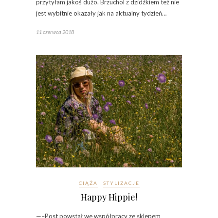
przytyłam jakoś dużo. Brzuchol z dzidźkiem też nie
jest wybitnie okazały jak na aktualny tydzień…
11 czerwca 2018
CIĄŻA
STYLIZACJE
Happy Hippie!
—–Post powstał we współpracy ze sklepem