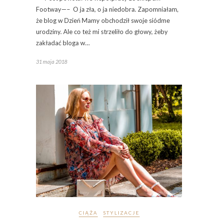
Footway—– O ja zła, o ja niedobra. Zapomniałam,
że blog w Dzień Mamy obchodził swoje siódme
urodziny. Ale co też mi strzeliło do głowy, żeby
zakładać bloga w…
31 maja 2018
CIĄŻA
STYLIZACJE